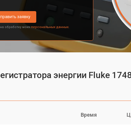
править заявку
 на обработку моих
персональных данных.
егистратора энергии Fluke 174
Время
Ц