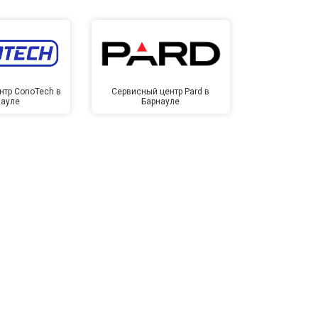
нтр ConoTech в
Сервисный центр Pard в
Сервисный ц
науле
Барнауле
Бар