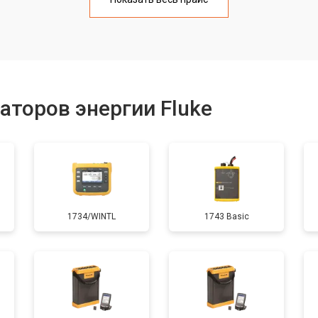
от 60 мин
о
онентов
от 50 мин
о
аторов энергии Fluke
1734/WINTL
1743 Basic