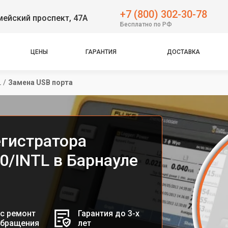
+7 (800) 302-30-78
ейский проспект, 47А
Бесплатно по РФ
ЦЕНЫ
ГАРАНТИЯ
ДОСТАВКА
L
/
Замена USB порта
егистратора
30/INTL в Барнауле
с ремонт
Гарантия до 3-х
обращения
лет