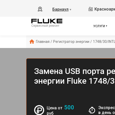
Красноарм
Барнаул
▼
Сервисный ремонт
УСЛУГИ
Главная
/
Регистратор энергии
/
1748/30/INT
Замена USB порта р
энергии Fluke 1748/
500
Экспрес
Цена от
в день 
руб