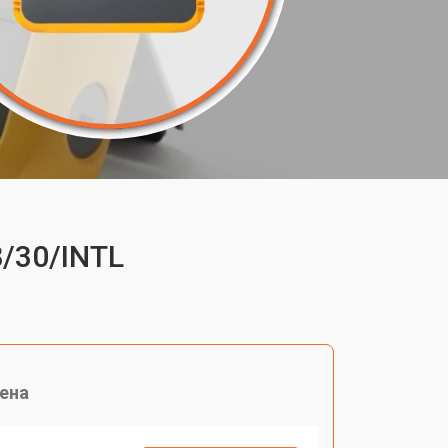
8/30/INTL
ена