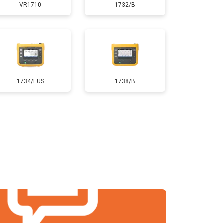
VR1710
1732/B
1734/EUS
1738/B