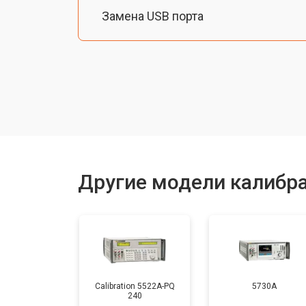
Замена USB порта
Замена Ethernet порта
Ремонт блока управления
Прошивка
Другие модели калибра
Замена батареи
Calibration 5522A-PQ
5730A
240