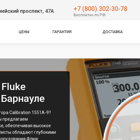
+7 (800) 302-30-78
ейский проспект, 47А
Бесплатно по РФ
ЦЕНЫ
ГАРАНТИЯ
ДОСТАВКА
Fluke
в Барнауле
ра Calibration 1551A-9?
Мы предлагаем
e, обеспечивая высокое
алисты обладают глубокими
борудования Флюк.