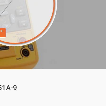
та
51A-9