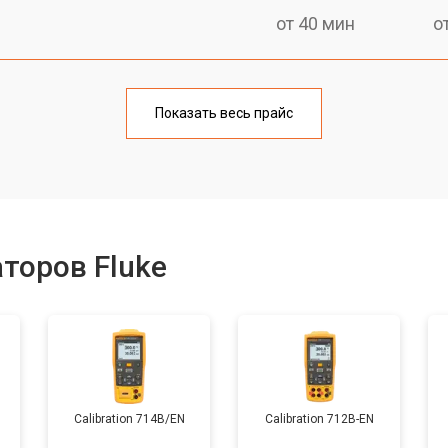
от 40 мин
о
от 60 мин
о
Показать весь прайс
от 50 мин
о
от 60 мин
о
торов Fluke
от 40 мин
о
Calibration 714B/EN
Calibration 712B-EN