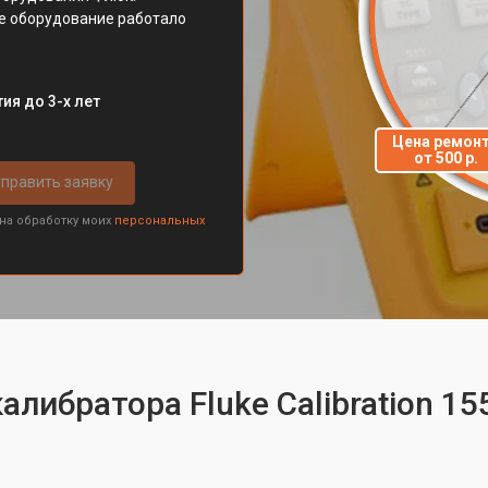
е оборудование работало
ия до 3-х лет
Цена ремон
от 500 р.
править заявку
 на обработку моих
персональных
алибратора Fluke Calibration 15