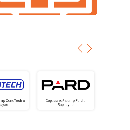
нтр ConoTech в
Сервисный центр Pard в
Сервисный ц
науле
Барнауле
Бар